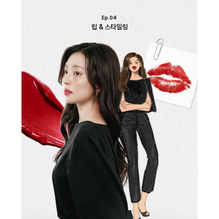
E
p
.04
립 & 스타일링